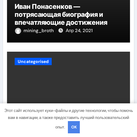
Иван Понасенков —
потрясающая биография и
впечатляющие достижения
mining_broth
Апр 24, 2021
Uncategorised
Этот сайт использует куки-файлы и другие технологии, чтобы помочь
вам в навигации, а также предоставить лучший пользовательский
Биография Вероники
опыт.
OK
Белоцерковской Борисовны —