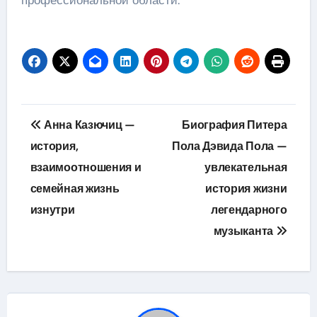
профессиональной области.
Навигация
Анна Казючиц —
Биография Питера
по
история,
Пола Дэвида Пола —
взаимоотношения и
увлекательная
записям
семейная жизнь
история жизни
изнутри
легендарного
музыканта