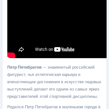
Петр Пятибратов
— знаменитый российский
фигурист, чья атлетическая карьера и
впечатляющие достижения в искусстве ледовых
выступлений делают его одним из самых ярких
представителей этой спортивной дисциплины.
Родился Петр Пятибратов в маленьком городе в