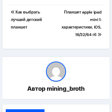
Навигация
Как выбрать
Планшет apple ipad
по
лучший детский
mini 1:
планшет
характеристики, IOS,
записям
16/32/64 гб
Автор
mining_broth