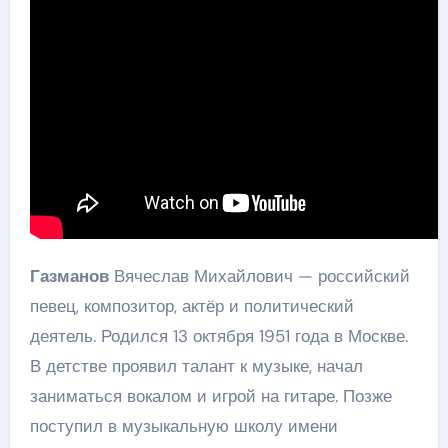
Газманов
Вячеслав Михайлович — российский
певец, композитор, актёр и политический
деятель. Родился 13 октября 1951 года в Москве.
В детстве проявил талант к музыке, начал
заниматься вокалом и игрой на гитаре. Позже
поступил в музыкальную школу имени