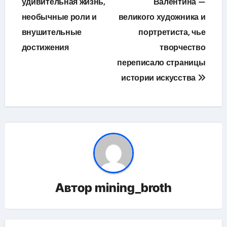
по
удивительная жизнь,
Валентина —
необычные роли и
великого художника и
записям
внушительные
портретиста, чье
достижения
творчество
переписало страницы
истории искусства
Автор
mining_broth