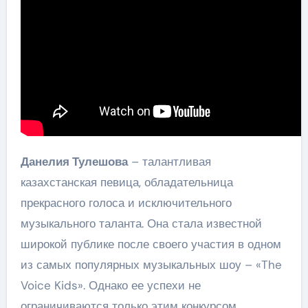
Данелия Тулешова
– талантливая
казахстанская певица, обладательница
прекрасного голоса и исключительного
музыкального таланта. Она стала известной
широкой публике после своего участия в одном
из самых популярных музыкальных шоу – «The
Voice Kids». Однако ее успехи не
ограничиваются только этим конкурсом.