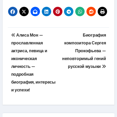
Навигация
Алиса Мон —
Биография
по
прославленная
композитора Сергея
актриса, певица и
Прокофьева —
записям
иконическая
неповторимый гений
личность —
русской музыки
подробная
биография, интересы
и успехи!