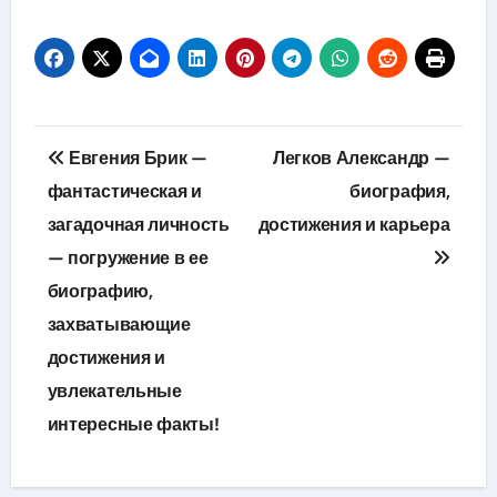
Навигация
Евгения Брик —
Легков Александр —
по
фантастическая и
биография,
загадочная личность
достижения и карьера
записям
— погружение в ее
биографию,
захватывающие
достижения и
увлекательные
интересные факты!