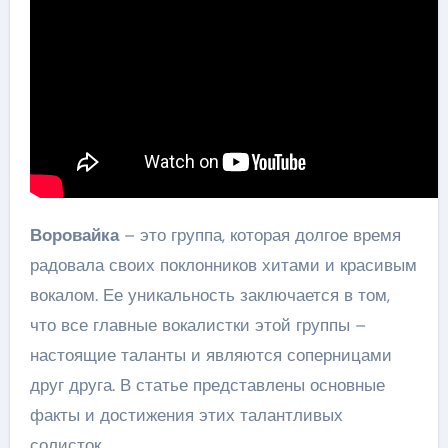
Воровайка
– это группа, которая долгое время
радовала своих поклонников хитами и красивым
вокалом. Ее уникальность заключается в том,
что все главные вокалистки этой группы –
настоящие таланты и являются соперницами
друг друга. В статье представлены основные
факты и достижения этих талантливых
солисток.