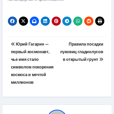
Навигация
Юрий Гагарин —
Правила посадки
по
первый космонавт,
луковиц гладиолусов
чье имя стало
в открытый грунт
записям
символом покорения
космоса и мечтой
миллионов