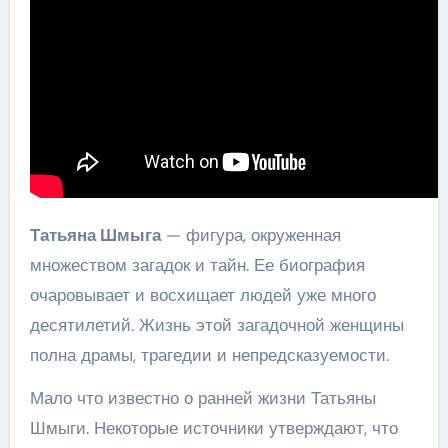
Татьяна Шмыга
— фигура, окруженная
множеством загадок и тайн. Ее биография
очаровывает и восхищает людей уже много
десятилетий. Жизнь этой загадочной женщины
полна драмы, трагедии и непредсказуемости.
Мало что известно о ранней жизни Татьяны
Шмыги. Некоторые источники утверждают, что