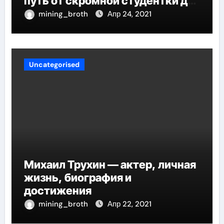
путь от скромной студентки до
великолепных достижений в
mining_broth
Апр 24, 2021
карьере
Uncategorised
Михаил Трухин — актер, личная
жизнь, биография и
достижения
mining_broth
Апр 22, 2021