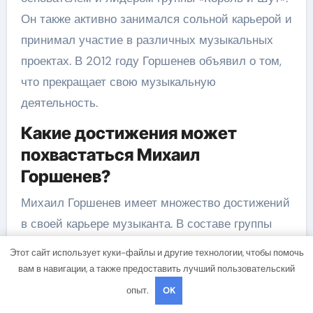
Он также активно занимался сольной карьерой и
принимал участие в различных музыкальных
проектах. В 2012 году Горшенев объявил о том,
что прекращает свою музыкальную
деятельность.
Какие достижения может
похвастаться Михаил
Горшенев?
Михаил Горшенев имеет множество достижений
в своей карьере музыканта. В составе группы
«Король и Шут» он записал несколько альбомов,
Этот сайт использует куки-файлы и другие технологии, чтобы помочь
которые стали популярными в России. Группа
вам в навигации, а также предоставить лучший пользовательский
также выступала на крупных музыкальных
опыт.
OK
фестивалях и турах. Горшенев также смог найти