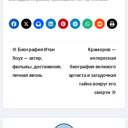
Навигация
Биография Итан
Краморов —
по
Хоук — актер,
интересная
фильмы, достижения,
биография великого
записям
личная жизнь
артиста и загадочная
тайна вокруг его
смерти