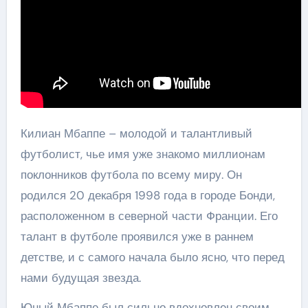
Килиан Мбаппе – молодой и талантливый
футболист, чье имя уже знакомо миллионам
поклонников футбола по всему миру. Он
родился 20 декабря 1998 года в городе Бонди,
расположенном в северной части Франции. Его
талант в футболе проявился уже в раннем
детстве, и с самого начала было ясно, что перед
нами будущая звезда.
Юный Мбаппе был сильно вдохновлен своим