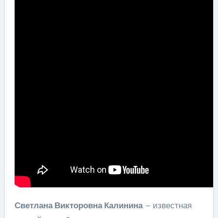
Светлана Викторовна Калинина
– известная