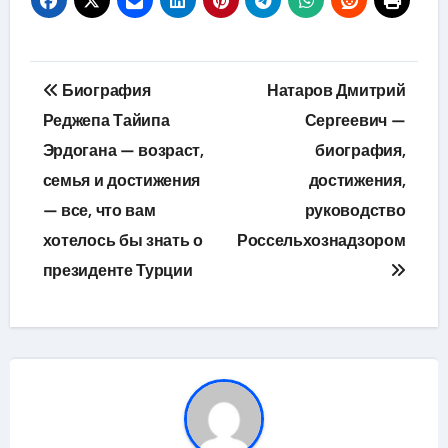
Навигация
Биография
Натаров Дмитрий
по
Реджепа Тайипа
Сергеевич —
Эрдогана — возраст,
биография,
записям
семья и достижения
достижения,
— все, что вам
руководство
хотелось бы знать о
Россельхознадзором
президенте Турции