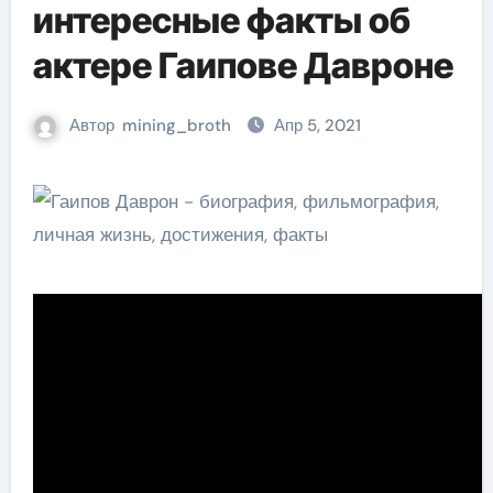
интересные факты об
актере Гаипове Давроне
Автор
mining_broth
Апр 5, 2021