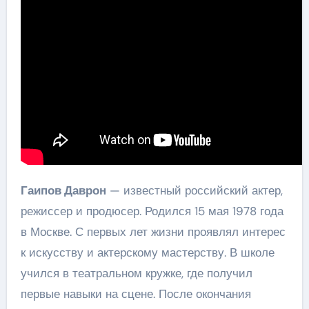
Гаипов Даврон
— известный российский актер,
режиссер и продюсер. Родился 15 мая 1978 года
в Москве. С первых лет жизни проявлял интерес
к искусству и актерскому мастерству. В школе
учился в театральном кружке, где получил
первые навыки на сцене. После окончания