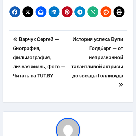
Навигация
Варчук Сергей —
История успеха Вупи
по
биография,
Голдберг — от
фильмография,
непризнанной
записям
личная жизнь, фото —
талантливой актрисы
Читать на TUT.BY
до звезды Голливуда