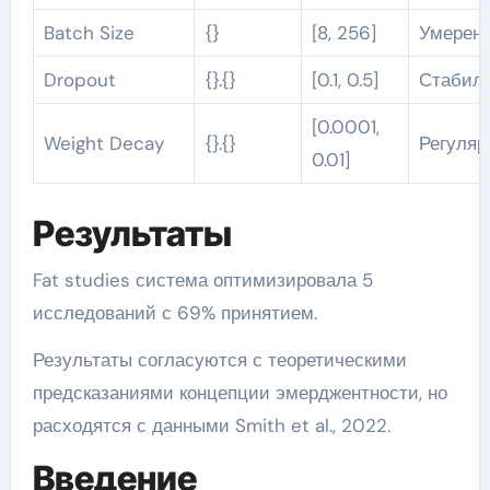
Batch Size
{}
[8, 256]
Умерен
Dropout
{}.{}
[0.1, 0.5]
Стабил
[0.0001,
Weight Decay
{}.{}
Регуля
0.01]
Результаты
Fat studies система оптимизировала 5
исследований с 69% принятием.
Результаты согласуются с теоретическими
предсказаниями концепции эмерджентности, но
расходятся с данными Smith et al., 2022.
Введение