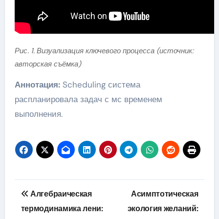
Рис. 1. Визуализация ключевого процесса (источник:
авторская съёмка)
Аннотация:
Scheduling система
распланировала задач с мс временем
выполнения.
Навигация
Алгебраическая
Асимптотическая
по
термодинамика лени:
экология желаний: