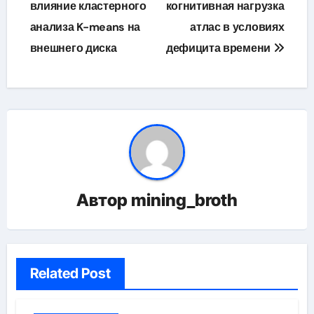
влияние кластерного
когнитивная нагрузка
записям
анализа K-means на
атлас в условиях
внешнего диска
дефицита времени
Автор
mining_broth
Related Post