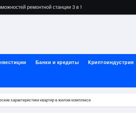
можностей ремонтной станции 3 в 1
орных столов для производственных лабораторий
ета, паркетной химии и паркетных работ
технической изоляции для промышленных объектов и конс
звития онлайн-образования в сфере актуальных професси
инвестиции
Банки и кредиты
Криптоиндустрия
о указанному адресу: структура и ключевые разделы
обственности: регистрация, разрешение споров и правовые
 характеристики квартир в жилом комплексе
еские характеристики квартир в жилом комплексе
нением в USDT: механизм работы, риски и правовой статус
кулятор ОСАГО в 2026 году