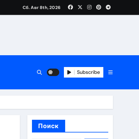
Сб. Авг 8th, 2026
трукций
й
Subscribe
 аспекты авторского и патентного права
 услуг без верификации
Поиск