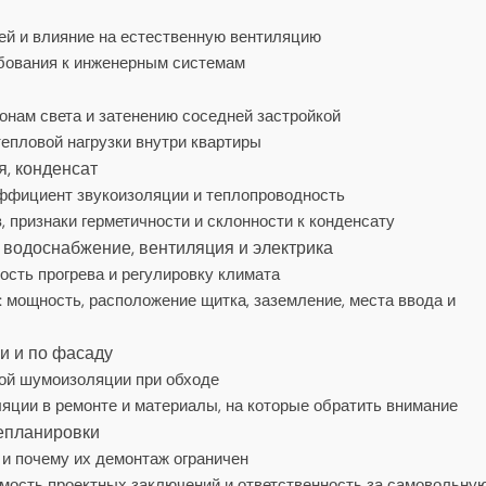
ей и влияние на естественную вентиляцию
бования к инженерным системам
онам света и затенению соседней застройкой
епловой нагрузки внутри квартиры
я, конденсат
эффициент звукоизоляции и теплопроводность
, признаки герметичности и склонности к конденсату
 водоснабжение, вентиляция и электрика
ость прогрева и регулировку климата
: мощность, расположение щитка, заземление, места ввода и
и и по фасаду
ной шумоизоляции при обходе
яции в ремонте и материалы, на которые обратить внимание
репланировки
 и почему их демонтаж ограничен
мость проектных заключений и ответственность за самовольну