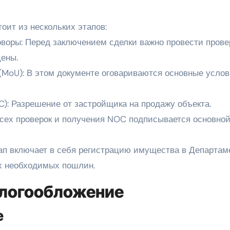
оит из нескольких этапов:
оворы: Перед заключением сделки важно провести прове
цены.
 (MoU): В этом документе оговариваются основные усло
C): Разрешение от застройщика на продажу объекта.
 всех проверок и получения NOC подписывается основно
тап включает в себя регистрацию имущества в Департам
х необходимых пошлин.
алогообложение
е