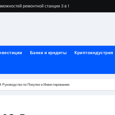
можностей ремонтной станции 3 в 1
орных столов для производственных лабораторий
ета, паркетной химии и паркетных работ
технической изоляции для промышленных объектов и конс
звития онлайн-образования в сфере актуальных професси
инвестиции
Банки и кредиты
Криптоиндустрия
о указанному адресу: структура и ключевые разделы
обственности: регистрация, разрешение споров и правовые
 характеристики квартир в жилом комплексе
: Руководство по Покупке и Инвестированию
нением в USDT: механизм работы, риски и правовой статус
кулятор ОСАГО в 2026 году