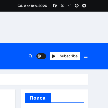
Сб. Авг 8th, 2026
трукций
й
Subscribe
 аспекты авторского и патентного права
 услуг без верификации
Поиск