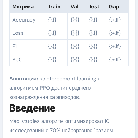
Метрика
Train
Val
Test
Gap
Accuracy
{}.{}
{}.{}
{}.{}
{:+.1f}
Loss
{}.{}
{}.{}
{}.{}
{:+.1f}
F1
{}.{}
{}.{}
{}.{}
{:+.1f}
AUC
{}.{}
{}.{}
{}.{}
{:+.1f}
Аннотация:
Reinforcement learning с
алгоритмом PPO достиг среднего
вознаграждения за эпизодов.
Введение
Mad studies алгоритм оптимизировал 10
исследований с 70% нейроразнообразием.