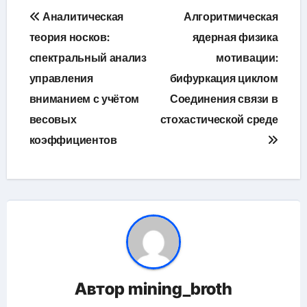
Навигация
Аналитическая
Алгоритмическая
по
теория носков:
ядерная физика
спектральный анализ
мотивации:
записям
управления
бифуркация циклом
вниманием с учётом
Соединения связи в
весовых
стохастической среде
коэффициентов
Автор
mining_broth