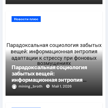
пороге
Новости плюс
Парадоксальная социология
забытых вещей:
информационная энтропия
адаптации к стрессу при
mining_broth
Май 1, 2026
фоновых возмущениях